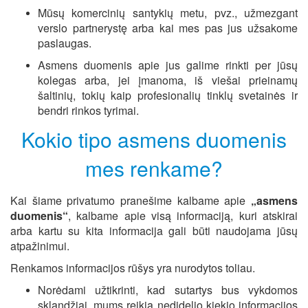
Mūsų komercinių santykių metu, pvz., užmezgant
verslo partnerystę arba kai mes pas jus užsakome
paslaugas.
Asmens duomenis apie jus galime rinkti per jūsų
kolegas arba, jei įmanoma, iš viešai prieinamų
šaltinių, tokių kaip profesionalių tinklų svetainės ir
bendri rinkos tyrimai.
Kokio tipo asmens duomenis
mes renkame?
Kai šiame privatumo pranešime kalbame apie
„asmens
duomenis“
, kalbame apie visą informaciją, kuri atskirai
arba kartu su kita informacija gali būti naudojama jūsų
atpažinimui.
Renkamos informacijos rūšys yra nurodytos toliau.
Norėdami užtikrinti, kad sutartys bus vykdomos
sklandžiai, mums reikia nedidelio kiekio informacijos