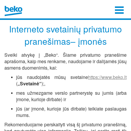
Interneto svetainių privatumo
pranešimas– įmonės
Sveiki atvykę į „Beko“. Šiame privatumo pranešime
aprašoma, kaip mes renkame, naudojame ir dalijamės jūsų
asmens duomenimis, kai:
jūs naudojatės mūsų svetaine
https://www.beko.lt
(
„Svetainė“
);,
mes užmezgame verslo partnerystę su jumis (arba
įmone, kurioje dirbate) ir
jūs (ar įmonė, kurioje jūs dirbate) teikiate paslaugas
mums.
Rekomenduojame perskaityti visą šį privatumo pranešimą,
kad gautumėte visą informaciją. Tačiau, jei norite rasti tik