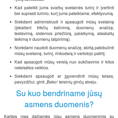
Kad pateikti jums svarbų svetainės turinį ir įvertinti
bei suprasti turinio, kurį jums pateikiame, efektyvumą.
Siekdami administruoti ir apsaugoti mūsų svetainę
(įskaitant trikčių šalinimą, duomenų analizę,
testavimą, sistemos priežiūrą, palaikymą, ataskaitų
teikimą ir duomenų talpinimą).
Norėdami naudoti duomenų analizę, skirtą patobulinti
mūsų svetainę, turinį, rinkodarą ir vartotojo patirtį.
Kad apsaugoti mūsų verslą nuo sukčiavimo ir kitos
neteisėtos veiklos.
Siekdami apsaugoti ar įgyvendinti mūsų teises,
pavyzdžiui, ginti „Beko“ teisinių ginčų atveju.
Su kuo bendriname jūsų
asmens duomenis?
Kartais mes dalijamės jūsų asmens duomenimis su