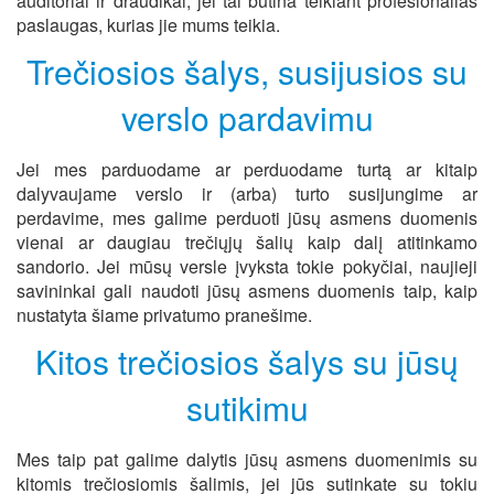
auditoriai ir draudikai, jei tai būtina teikiant profesionalias
paslaugas, kurias jie mums teikia.
Trečiosios šalys, susijusios su
verslo pardavimu
Jei mes parduodame ar perduodame turtą ar kitaip
dalyvaujame verslo ir (arba) turto susijungime ar
perdavime, mes galime perduoti jūsų asmens duomenis
vienai ar daugiau trečiųjų šalių kaip dalį atitinkamo
sandorio. Jei mūsų versle įvyksta tokie pokyčiai, naujieji
savininkai gali naudoti jūsų asmens duomenis taip, kaip
nustatyta šiame privatumo pranešime.
Kitos trečiosios šalys su jūsų
sutikimu
Mes taip pat galime dalytis jūsų asmens duomenimis su
kitomis trečiosiomis šalimis, jei jūs sutinkate su tokiu