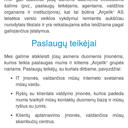
šalims (pvz., paslaugų teikėjams, agentams, valdžios
organams ir institucijoms), kai tai būtina „Arçelik“ AS
teisėtos verslo veiklos vykdymui remiantis aukščiau
nurodytais tikslais ir yra reikalaujama arba leidžiama pagal
galiojančius įstatymus.
Paslaugų teikėjai
Mes galime atskleisti jūsų asmens duomenis įmonėms,
kurios teikia paslaugas mums ir kitiems „Arçelik“ grupės
nariams. Paslaugų teikėjų, su kuriais dirbame, pavyzdžiai:
IT įmonės, valdančios mūsų interneto svetaines
mūsų vardu.
Ryšių su klientais valdymo įmonės, kurios padeda
mums tvarkyti mūsų kontaktų duomenų bazę ir mūsų
ryšius su jumis.
Klientų aptarnavimo įmonės, valdančios mūsų
skambučių centrus.