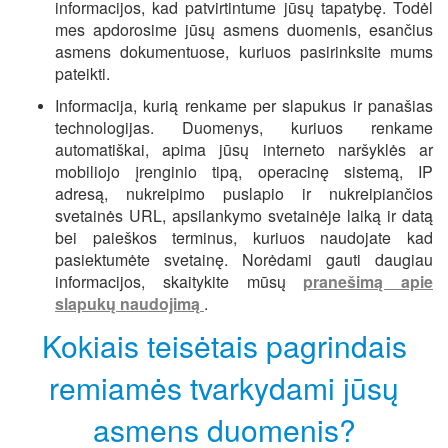
informacijos, kad patvirtintume jūsų tapatybę. Todėl
mes apdorosime jūsų asmens duomenis, esančius
asmens dokumentuose, kuriuos pasirinksite mums
pateikti.
Informacija, kurią renkame per slapukus ir panašias
technologijas. Duomenys, kuriuos renkame
automatiškai, apima jūsų interneto naršyklės ar
mobiliojo įrenginio tipą, operacinę sistemą, IP
adresą, nukreipimo puslapio ir nukreipiančios
svetainės URL, apsilankymo svetainėje laiką ir datą
bei paieškos terminus, kuriuos naudojate kad
pasiektumėte svetainę. Norėdami gauti daugiau
informacijos, skaitykite mūsų
pranešimą apie
slapukų naudojimą
.
Kokiais teisėtais pagrindais
remiamės tvarkydami jūsų
asmens duomenis?