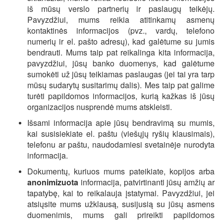
iš mūsų verslo partnerių ir paslaugų teikėjų.
Pavyzdžiui, mums reikia atitinkamų asmenų
kontaktinės informacijos (pvz., vardų, telefono
numerių ir el. pašto adresų), kad galėtume su jumis
bendrauti. Mums taip pat reikalinga kita informacija,
pavyzdžiui, jūsų banko duomenys, kad galėtume
sumokėti už jūsų teikiamas paslaugas (jei tai yra tarp
mūsų sudarytų susitarimų dalis). Mes taip pat galime
turėti papildomos informacijos, kurią kažkas iš jūsų
organizacijos nusprendė mums atskleisti.
Išsami informacija apie jūsų bendravimą su mumis,
kai susisiekiate el. paštu (viešųjų ryšių klausimais),
telefonu ar paštu, naudodamiesi svetainėje nurodyta
informacija.
Dokumentų, kuriuos mums pateikiate, kopijos arba
anonimizuota
informacija, patvirtinanti jūsų amžių ar
tapatybę, kai to reikalauja įstatymai. Pavyzdžiui, jei
atsiųsite mums užklausą, susijusią su jūsų asmens
duomenimis, mums gali prireikti papildomos