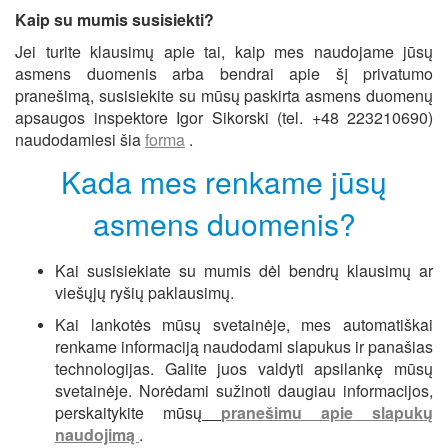
Kaip su mumis susisiekti?
Jei turite klausimų apie tai, kaip mes naudojame jūsų
asmens duomenis arba bendrai apie šį privatumo
pranešimą, susisiekite su mūsų paskirta asmens duomenų
apsaugos inspektore Igor Sikorski (tel. +48 223210690)
naudodamiesi šia
forma
.
Kada mes renkame jūsų
asmens duomenis?
Kai susisiekiate su mumis dėl bendrų klausimų ar
viešųjų ryšių paklausimų.
Kai lankotės mūsų svetainėje, mes automatiškai
renkame informaciją naudodami slapukus ir panašias
technologijas. Galite juos valdyti apsilankę mūsų
svetainėje. Norėdami sužinoti daugiau informacijos,
perskaitykite mūsų
pranešimu apie slapukų
naudojimą
.