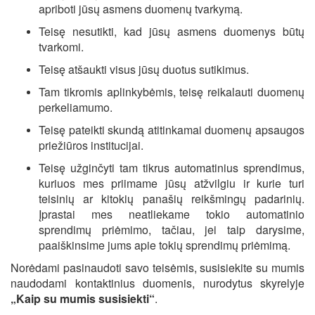
apriboti jūsų asmens duomenų tvarkymą.
Teisę nesutikti, kad jūsų asmens duomenys būtų
tvarkomi.
Teisę atšaukti visus jūsų duotus sutikimus.
Tam tikromis aplinkybėmis, teisę reikalauti duomenų
perkeliamumo.
Teisę pateikti skundą atitinkamai duomenų apsaugos
priežiūros institucijai.
Teisę užginčyti tam tikrus automatinius sprendimus,
kuriuos mes priimame jūsų atžvilgiu ir kurie turi
teisinių ar kitokių panašių reikšmingų padarinių.
Įprastai mes neatliekame tokio automatinio
sprendimų priėmimo, tačiau, jei taip darysime,
paaiškinsime jums apie tokių sprendimų priėmimą.
Norėdami pasinaudoti savo teisėmis, susisiekite su mumis
naudodami kontaktinius duomenis, nurodytus skyrelyje
„Kaip su mumis susisiekti“
.