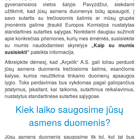
gyvenamosios vietos šalyje. Pavyzdžiui, siekdami
užtikrinti, kad jūsų asmens duomenys būtų apsaugoti, į
savo sutartis su trečiosiomis šalimis ar mūsų grupės
įmonėmis galime įtraukti Europos Komisijos nustatytas
standartines sutarties sąlygas. Norėdami daugiau sužinoti
apie konkrečias priemones, kurių mes ėmėmės, susisiekite
su mumis naudodamiesi skyrelyje
„Kaip su mumis
susisiekti“
pateikta informacija.
Atkreipkite dėmesį, kad „Arçelik“ A.S. gali toliau perduoti
jūsų asmens duomenis trečiosioms šalims, esančioms
šalyse, kurios neužtikrina tinkamo duomenų apsaugos
lygio. Toks perdavimas bus vykdomas pagal galiojančius
įstatymus, įskaitant, kai taikoma, sutartinius reikalavimus,
nustatytus standartinėse sutarties sąlygose.
Kiek laiko saugosime jūsų
asmens duomenis?
Jūsų asmens duomenis saugosime tik tol, kol tai bus