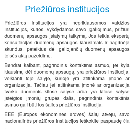
Priežiūros institucijos
Priežiūros institucijos yra nepriklausomos valdžios
institucijos, kurios, vykdydamos savo įgaliojimus, prižiūri
duomenų apsaugos įstatymų taikymą. Jos teikia ekspertų
konsultacijas duomenų apsaugos klausimais ir nagrinėja
skundus, pateiktus dėl galiojančių duomenų apsaugos
teisės aktų pažeidimų.
Bendrai kalbant, pagrindinis kontaktinis asmuo, jei kyla
klausimų dėl duomenų apsaugą, yra priežiūros institucija,
veikianti toje šalyje, kurioje yra atitinkama įmonė ar
organizacija. Tačiau jei atitinkama įmonė ar organizacija
tvarko duomenis kitose šalyse arba yra kitose šalyse
įsteigtos įmonių grupės dalis, pagrindinis kontaktinis
asmuo gali būti tos šalies priežiūros institucija.
EEE (Europos ekonominės erdvės) šalių atveju, savo
nacionalinės priežiūros institucijos ieškokite paspaudę
čia
.