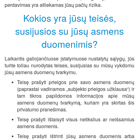
perdavimas yra atliekamas jūsų pačių rizika.
Kokios yra jūsų teisės,
susijusios su jūsų asmens
duomenimis?
Laikantis galiojančiuose įstatymuose nustatytų sąlygų, jūs
turite toliau nurodytas teises, susijusias su mūsų vykdomu
jūsų asmens duomenų tvarkymu.
Teisę prašyti prieigos
prie savo asmens duomenų
(paprastai vadinamos „subjekto prieigos užklausa“) ir
tam tikros papildomos informacijos apie mūsų
asmens duomenų tvarkymą, kuriam yra skirtas šis
privatumo pranešimas.
Teisę prašyti ištaisyti visus netikslius ar neišsamius
asmens duomenis.
Teisę prašyti ištrinti jūsų asmens duomenis arba