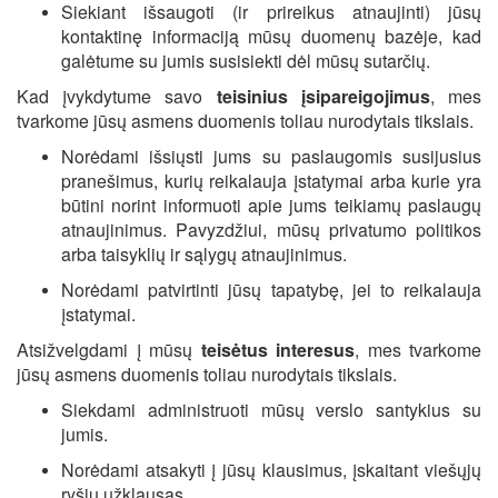
Siekiant išsaugoti (ir prireikus atnaujinti) jūsų
kontaktinę informaciją mūsų duomenų bazėje, kad
galėtume su jumis susisiekti dėl mūsų sutarčių.
Kad įvykdytume savo
teisinius įsipareigojimus
, mes
tvarkome jūsų asmens duomenis toliau nurodytais tikslais.
Norėdami išsiųsti jums su paslaugomis susijusius
pranešimus, kurių reikalauja įstatymai arba kurie yra
būtini norint informuoti apie jums teikiamų paslaugų
atnaujinimus. Pavyzdžiui, mūsų privatumo politikos
arba taisyklių ir sąlygų atnaujinimus.
Norėdami patvirtinti jūsų tapatybę, jei to reikalauja
įstatymai.
Atsižvelgdami į mūsų
teisėtus interesus
, mes tvarkome
jūsų asmens duomenis toliau nurodytais tikslais.
Siekdami administruoti mūsų verslo santykius su
jumis.
Norėdami atsakyti į jūsų klausimus, įskaitant viešųjų
ryšių užklausas.