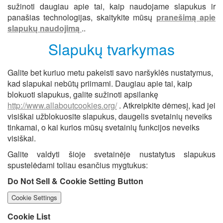
sužinoti daugiau apie tai, kaip naudojame slapukus ir
panašias technologijas, skaitykite mūsų
pranešimą apie
slapukų naudojimą
..
Slapukų tvarkymas
Galite bet kuriuo metu pakeisti savo naršyklės nustatymus,
kad slapukai nebūtų priimami. Daugiau apie tai, kaip
blokuoti slapukus, galite sužinoti apsilankę
http://www.allaboutcookies.org/
. Atkreipkite dėmesį, kad jei
visiškai užblokuosite slapukus, daugelis svetainių neveiks
tinkamai, o kai kurios mūsų svetainių funkcijos neveiks
visiškai.
Galite valdyti šioje svetainėje nustatytus slapukus
spustelėdami toliau esančius mygtukus:
Do Not Sell & Cookie Setting Button
Cookie Settings
Cookie List