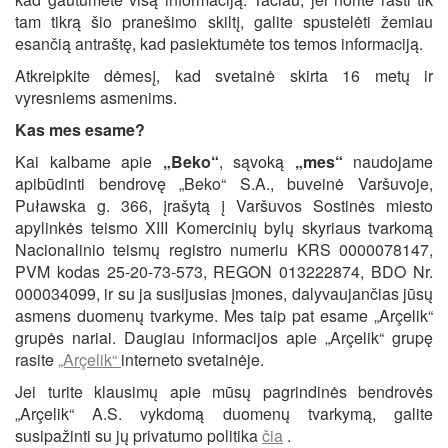
tam tikrą šio pranešimo skiltį, galite spustelėti žemiau
esančią antraštę, kad pasiektumėte tos temos informaciją.
Atkreipkite dėmesį, kad svetainė skirta 16 metų ir
vyresniems asmenims.
Kas mes esame?
Kai kalbame apie
„Beko“
, sąvoką
„mes“
naudojame
apibūdinti bendrovę „Beko“ S.A., buveinė Varšuvoje,
Puławska g. 366, įrašytą į Varšuvos Sostinės miesto
apylinkės teismo XIII Komercinių bylų skyriaus tvarkomą
Nacionalinio teismų registro numeriu KRS 0000078147,
PVM kodas 25-20-73-573, REGON 013222874, BDO Nr.
000034099, ir su ja susijusias įmones, dalyvaujančias jūsų
asmens duomenų tvarkyme. Mes taip pat esame „Arçelik“
grupės nariai. Daugiau informacijos apie „Arçelik“ grupę
rasite
„Arçelik“
interneto svetainėje.
Jei turite klausimų apie mūsų pagrindinės bendrovės
„Arçelik“ A.S. vykdomą duomenų tvarkymą, galite
susipažinti su jų privatumo politika
čia
.