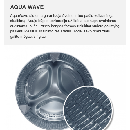
AQUA WAVE
AquaWave sistema garantuoja švelnų ir tuo pačiu veiksmingą
skalbimą. Nauja būgno perforacija užtikrina apsaugą švelniems
audiniams, o išskirtinės bangos formos rinkikliai sudaro galimybę
pasiekti idealius skalbimo rezultatus. Todėl savo drabužiais
galite mėgautis ilgiau.