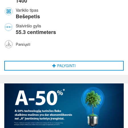
1400
Variklio tipas
Bešepetis
Stalviršio gylis
55.3 centimeters
Parsiųsti
PALYGINTI