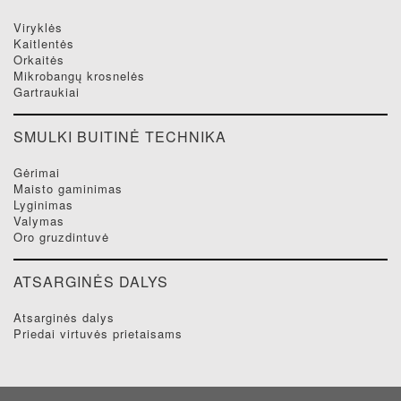
viryklės
kaitlentės
orkaitės
mikrobangų krosnelės
gartraukiai
SMULKI BUITINĖ TECHNIKA
gėrimai
maisto gaminimas
lyginimas
valymas
oro gruzdintuvė
ATSARGINĖS DALYS
atsarginės dalys
priedai virtuvės prietaisams