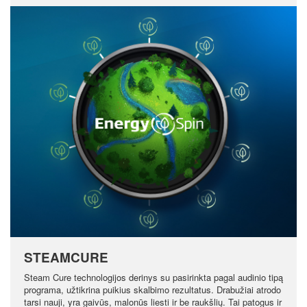
STEAMCURE
Steam Cure technologijos derinys su pasirinkta pagal audinio tipą
programa, užtikrina puikius skalbimo rezultatus. Drabužiai atrodo
tarsi nauji, yra gaivūs, malonūs liesti ir be raukšlių. Tai patogus ir