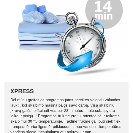
XPRESS
Dėl mūsų greitosios programos jums nereikės valandų valandas
laukti, kol skalbimo mašina baigs savo darbą. Visą skalbinių
įkrovą galėsite išplauti vos per 28 minutes – taip sutaupysite
laiko ir pinigų. * Programos trukmė yra tik orientacinė ir taikoma
skalbimui 30 °C temperatūroje. Faktinė trukmė gali būti šiek tiek
trumpesnė arba ilgesnė, priklausomai nuo vandens temperatūros,
vandens slėgio, nesubalansuotų apkrovų ir pan.