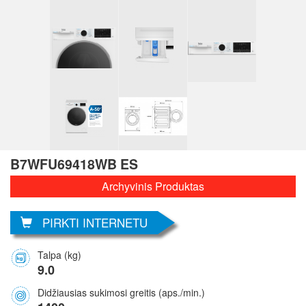
B7WFU69418WB ES
Archyvinis Produktas
PIRKTI INTERNETU
Talpa (kg)
9.0
Didžiausias sukimosi greitis (aps./min.)