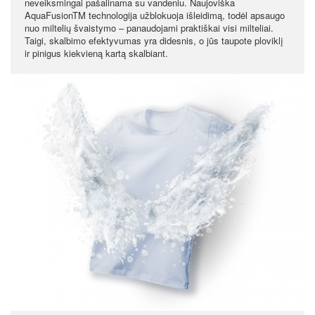
neveiksmingai pašalinama su vandeniu. Naujoviška
AquaFusionTM technologija užblokuoja išleidimą, todėl apsaugo
nuo miltelių švaistymo – panaudojami praktiškai visi milteliai.
Taigi, skalbimo efektyvumas yra didesnis, o jūs taupote ploviklį
ir pinigus kiekvieną kartą skalbiant.