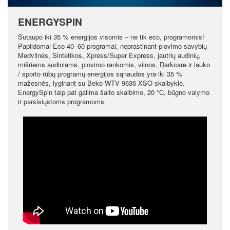
ENERGYSPIN
Sutaupo iki 35 % energijos visomis – ne tik eco, programomis!
Papildomai Eco 40–60 programai, neprastinant plovimo savybių
Medvilnės, Sintetikos, Xpress/Super Express, jautrių audinių,
mišriems audiniams, plovimo rankomis, vilnos, Darkcare ir lauko
/ sporto rūbų programų energijos sąnaudos yra iki 35 %
mažesnės, lyginant su Beko WTV 9636 XSO skalbykle.
EnergySpin taip pat galima šalto skalbimo, 20 °C, būgno valymo
ir parsisiųstoms programoms.