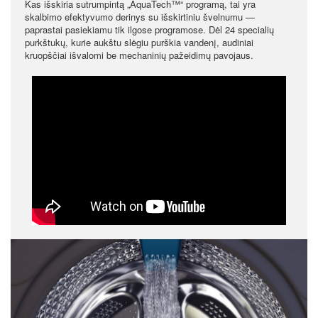
Kas išskiria sutrumpintą „AquaTech™“ programą, tai yra
skalbimo efektyvumo derinys su išskirtiniu švelnumu —
paprastai pasiekiamu tik ilgose programose. Dėl 24 specialių
purkštukų, kurie aukštu slėgiu purškia vandenį, audiniai
kruopščiai išvalomi be mechaninių pažeidimų pavojaus.