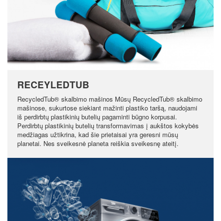
RECEYLEDTUB
RecycledTub® skalbimo mašinos Mūsų RecycledTub® skalbimo
mašinose, sukurtose siekiant mažinti plastiko taršą, naudojami
iš perdirbtų plastikinių butelių pagaminti būgno korpusai.
Perdirbtų plastikinių butelių transformavimas į aukštos kokybės
medžiagas užtikrina, kad šie prietaisai yra geresni mūsų
planetai. Nes sveikesnė planeta reiškia sveikesnę ateitį.