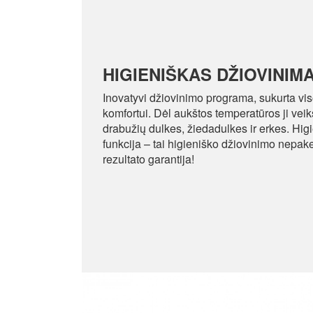
HIGIENIŠKAS DŽIOVINIM
Inovatyvi džiovinimo programa, sukurta vis
komfortui. Dėl aukštos temperatūros ji vei
drabužių dulkes, žiedadulkes ir erkes. Hig
funkcija – tai higieniško džiovinimo nepa
rezultato garantija!