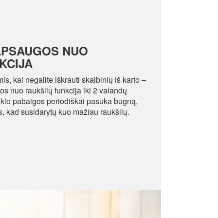
APSAUGOS NUO
KCIJA
is, kai negalite iškrauti skalbinių iš karto –
 nuo raukšlių funkcija iki 2 valandų
ciklo pabaigos periodiškai pasuka būgną,
s, kad susidarytų kuo mažiau raukšlių.