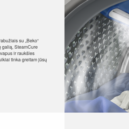
rabužiais su „Beko“
 galią, SteamCure
kvapus ir raukšles
kiai tinka greitam jūsų