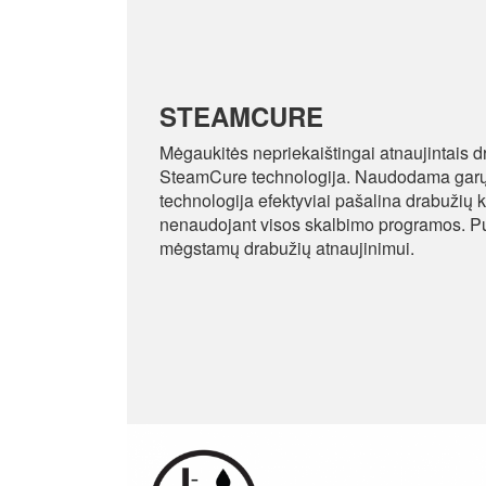
STEAMCURE
Mėgaukitės nepriekaištingai atnaujintais d
SteamCure technologija. Naudodama garų
technologija efektyviai pašalina drabužių 
nenaudojant visos skalbimo programos. Pui
mėgstamų drabužių atnaujinimui.