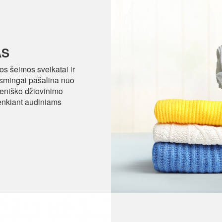
AS
os šeimos sveikatai ir
ksmingai pašalina nuo
ieniško džiovinimo
kenkiant audiniams