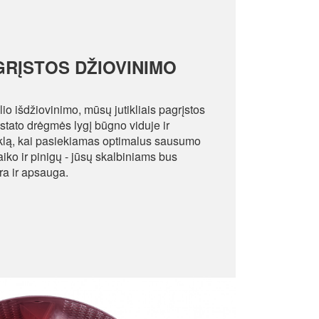
AGRĮSTOS DŽIOVINIMO
lio išdžiovinimo, mūsų jutikliais pagrįstos
tato drėgmės lygį būgno viduje ir
klą, kai pasiekiamas optimalus sausumo
laiko ir pinigų - jūsų skalbiniams bus
ra ir apsauga.