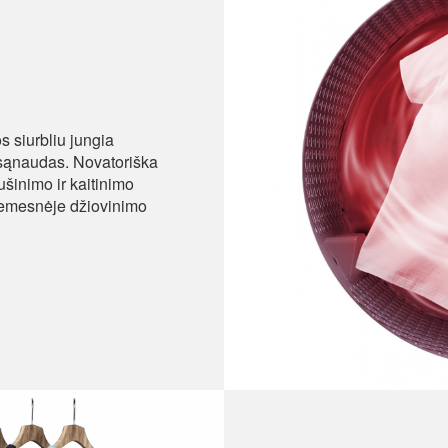
 siurbliu jungia
 sąnaudas. Novatoriška
ušinimo ir kaitinimo
 žemesnėje džiovinimo