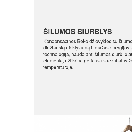
ŠILUMOS SIURBLYS
Kondensacinės Beko džiovyklės su šilumos
didžiausią efektyvumą ir mažas energijos
technologija, naudojanti šilumos siurblio a
elementą, užtikrina geriausius rezultatus
temperatūroje.