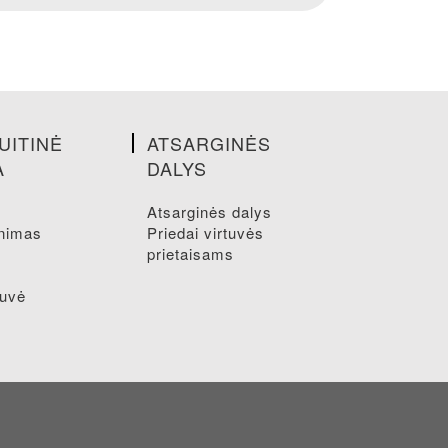
UITINĖ
ATSARGINĖS
A
DALYS
atsarginės dalys
inimas
priedai virtuvės
prietaisams
tuvė