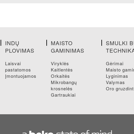
INDŲ
MAISTO
SMULKI B
PLOVIMAS
GAMINIMAS
TECHNIK
laisvai
viryklės
gėrimai
pastatomos
kaitlentės
maisto gam
įmontuojamos
orkaitės
lyginimas
mikrobangų
valymas
krosnelės
oro gruzdin
gartraukiai