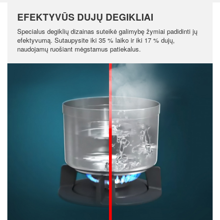
EFEKTYVŪS DUJŲ DEGIKLIAI
Specialus degiklių dizainas suteikė galimybę žymiai padidinti jų
efektyvumą. Sutaupysite iki 35 % laiko ir iki 17 % dujų,
naudojamų ruošiant mėgstamus patiekalus.