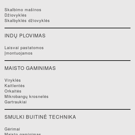
skalbimo mašinos
džiovyklės
skalbyklės džiovyklės
INDŲ PLOVIMAS
laisvai pastatomos
įmontuojamos
MAISTO GAMINIMAS
viryklės
kaitlentės
orkaitės
mikrobangų krosnelės
gartraukiai
SMULKI BUITINĖ TECHNIKA
gėrimai
maisto gaminimas