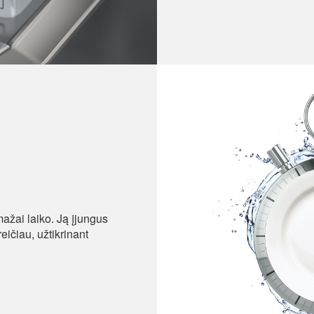
ažai laiko. Ją įjungus
ičiau, užtikrinant