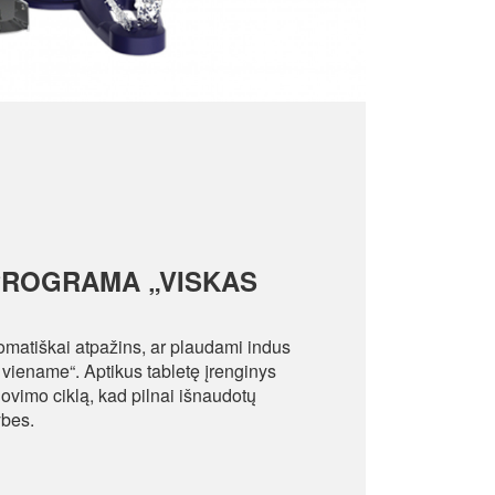
PROGRAMA „VISKAS
matiškai atpažins, ar plaudami indus
 viename“. Aptikus tabletę įrenginys
lovimo ciklą, kad pilnai išnaudotų
ybes.