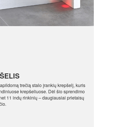
ŠELIS
apildomą trečią stalo įrankių krepšelį, kuris
rindiniuose krepšeliuose. Dėl šio sprendimo
net 11 indų rinkinių – daugiausiai prietaisų
čio.