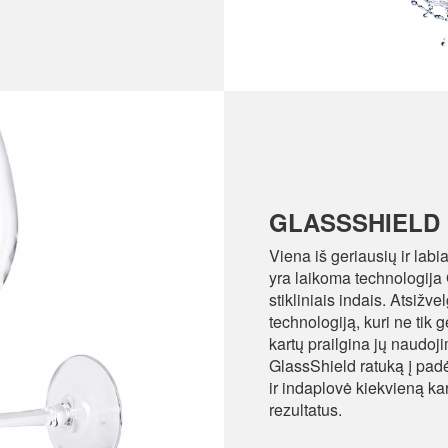
GLASSSHIELD
Viena iš geriausių ir labi
yra laikoma technologija 
stikliniais indais. Atsižv
technologiją, kuri ne tik g
kartų prailgina jų naudoj
GlassShield ratuką į pad
ir indaplovė kiekvieną ka
rezultatus.