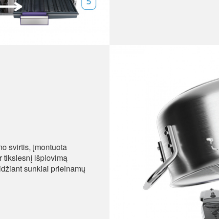
o svirtis, įmontuota
r tikslesnį išplovimą
eidžiant sunkiai prieinamų