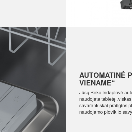
AUTOMATINĖ 
VIENAME“
Jūsų Beko indaplovė auto
naudojate tabletę „viskas
savarankiškai prailgins p
naudojamo ploviklio sav