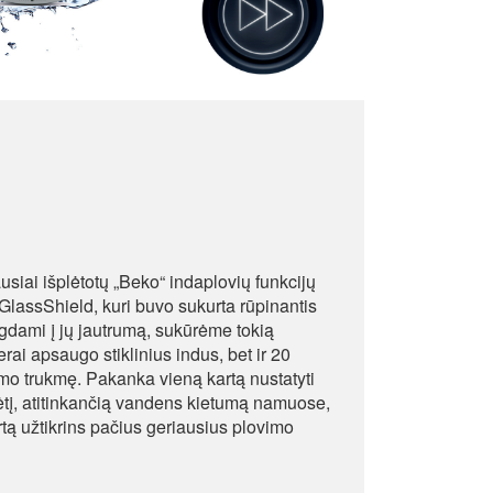
ausiai išplėtotų „Beko“ indaplovių funkcijų
GlassShield, kuri buvo sukurta rūpinantis
elgdami į jų jautrumą, sukūrėme tokią
erai apsaugo stiklinius indus, bet ir 20
imo trukmę. Pakanka vieną kartą nustatyti
ėtį, atitinkančią vandens kietumą namuose,
rtą užtikrins pačius geriausius plovimo