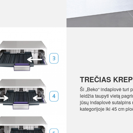
TREČIAS KREP
Ši „Beko“ indaplovė turi p
leidžia taupyti vietą pag
jūsų indaplovė sutalpins 
kategorijoje iki 45 cm plo