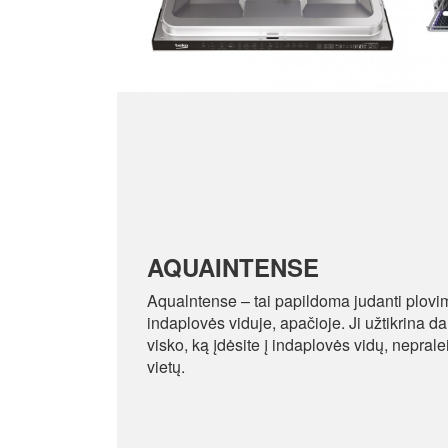
AQUAINTENSE
Aqualntense – tai papildoma judanti plovim
indaplovės viduje, apačioje. Ji užtikrina da
visko, ką įdėsite į indaplovės vidų, nepral
vietų.