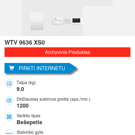
WTV 9636 XS0
Archyvinis Produktas
PIRKTI INTERNETU
Talpa (kg)
9.0
Didžiausias sukimosi greitis (aps./min.)
1200
Variklio tipas
Bešepetis
Stalviršio gylis