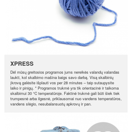
XPRESS
Dėl mūsų greitosios programos jums nereikės valandų valandas
laukti, kol skalbimo mašina baigs savo darbą. Visą skalbinių
įkrovą galėsite išplauti vos per 28 minutes – taip sutaupysite
laiko ir pinigų. * Programos trukmė yra tik orientacinė ir taikoma
skalbimui 30 °C temperatūroje. Faktinė trukmė gali būti šiek tiek
trumpesnė arba ilgesnė, priklausomai nuo vandens temperatūros,
vandens slėgio, nesubalansuotų apkrovų ir pan.