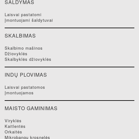
ŠALDYMAS
laisvai pastatomi
įmontuojami šaldytuvai
SKALBIMAS
skalbimo mašinos
džiovyklės
skalbyklės džiovyklės
INDŲ PLOVIMAS
laisvai pastatomos
įmontuojamos
MAISTO GAMINIMAS
viryklės
kaitlentės
orkaitės
mikrobangų krosnelės