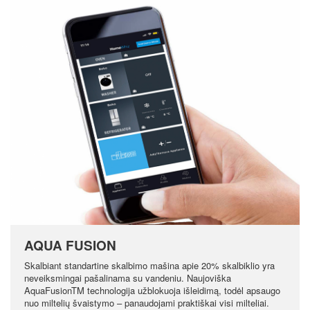
AQUA FUSION
Skalbiant standartine skalbimo mašina apie 20% skalbiklio yra
neveiksmingai pašalinama su vandeniu. Naujoviška
AquaFusionTM technologija užblokuoja išleidimą, todėl apsaugo
nuo miltelių švaistymo – panaudojami praktiškai visi milteliai.