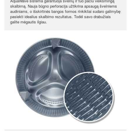
AquaWave sistema garantuoja švelnų ir tuo pačiu veiksmingą
skalbimą. Nauja būgno perforacija užtikrina apsaugą švelniems
audiniams, o išskirtinės bangos formos rinkikliai sudaro galimybę
pasiekti idealius skalbimo rezultatus. Todėl savo drabužiais
galite mėgautis ilgiau.