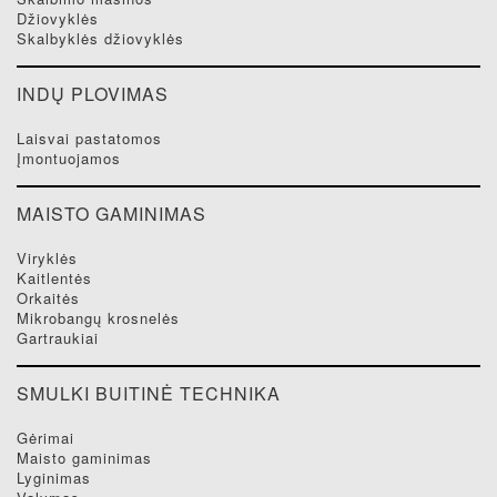
džiovyklės
skalbyklės džiovyklės
INDŲ PLOVIMAS
laisvai pastatomos
įmontuojamos
MAISTO GAMINIMAS
viryklės
kaitlentės
orkaitės
mikrobangų krosnelės
gartraukiai
SMULKI BUITINĖ TECHNIKA
gėrimai
maisto gaminimas
lyginimas