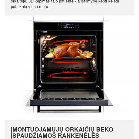
orkaitėje. 3D kepimas taip pat suteikia galimybę kepti keletą
patiekalų vienu metu.
ĮMONTUOJAMŲJŲ ORKAIČIŲ BEKO
ĮSPAUDŽIAMOS RANKENĖLĖS