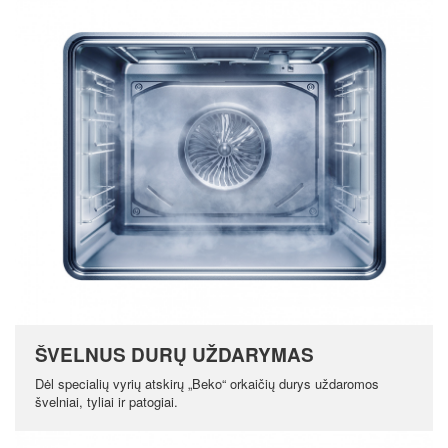
ŠVELNUS DURŲ UŽDARYMAS
Dėl specialių vyrių atskirų „Beko“ orkaičių durys uždaromos
švelniai, tyliai ir patogiai.