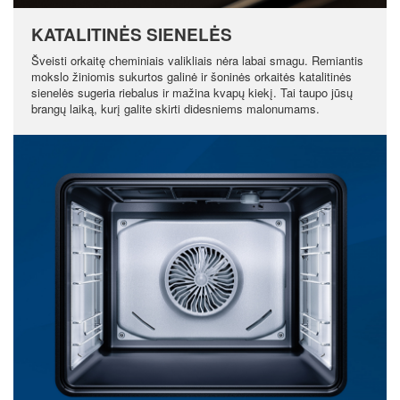
KATALITINĖS SIENELĖS
Šveisti orkaitę cheminiais valikliais nėra labai smagu. Remiantis
mokslo žiniomis sukurtos galinė ir šoninės orkaitės katalitinės
sienelės sugeria riebalus ir mažina kvapų kiekį. Tai taupo jūsų
brangų laiką, kurį galite skirti didesniems malonumams.