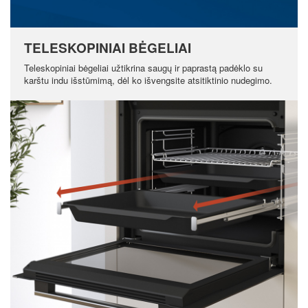
TELESKOPINIAI BĖGELIAI
Teleskopiniai bėgeliai užtikrina saugų ir paprastą padėklo su
karštu indu išstūmimą, dėl ko išvengsite atsitiktinio nudegimo.