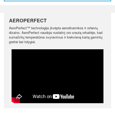
AEROPERFECT
AeroPerfect™ technologija įkvėpta aerodinamikos ir orlaivių
dizaino. AeroPerfect naudoja nuolatinį oro srautą orkaitėje, kad
sumažintų temperatūros svyravimus ir kiekvieną kartą gamintų
greitai bei tolygiai.