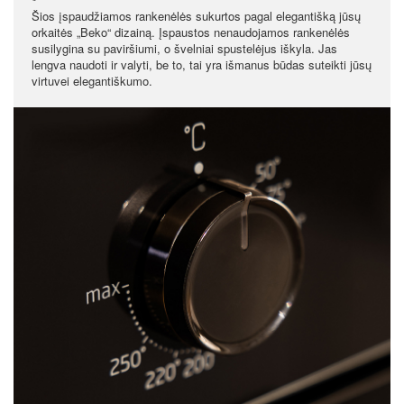
Šios įspaudžiamos rankenėlės sukurtos pagal elegantišką jūsų
orkaitės „Beko“ dizainą. Įspaustos nenaudojamos rankenėlės
susilygina su paviršiumi, o švelniai spustelėjus iškyla. Jas
lengva naudoti ir valyti, be to, tai yra išmanus būdas suteikti jūsų
virtuvei elegantiškumo.