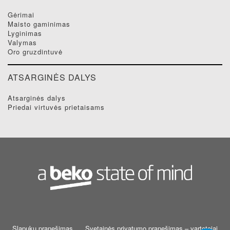
gėrimai
maisto gaminimas
lyginimas
valymas
oro gruzdintuvė
ATSARGINĖS DALYS
atsarginės dalys
priedai virtuvės prietaisams
Slapukų pranešimas
Svetainės privatumo pranešimas – vartotojai