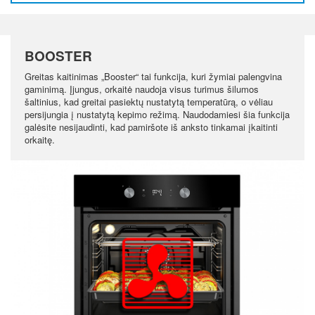
BOOSTER
Greitas kaitinimas „Booster“ tai funkcija, kuri žymiai palengvina
gaminimą. Įjungus, orkaitė naudoja visus turimus šilumos
šaltinius, kad greitai pasiektų nustatytą temperatūrą, o vėliau
persijungia į nustatytą kepimo režimą. Naudodamiesi šia funkcija
galėsite nesijaudinti, kad pamiršote iš anksto tinkamai įkaitinti
orkaitę.