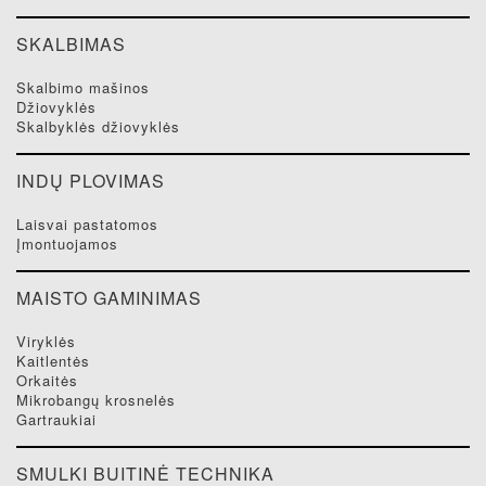
SKALBIMAS
skalbimo mašinos
džiovyklės
skalbyklės džiovyklės
INDŲ PLOVIMAS
laisvai pastatomos
įmontuojamos
MAISTO GAMINIMAS
viryklės
kaitlentės
orkaitės
mikrobangų krosnelės
gartraukiai
SMULKI BUITINĖ TECHNIKA