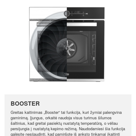
BOOSTER
Greitas kaitinimas „Booster“ tai funkcija, kuri žymiai palengvina
gaminimą. Įjungus, orkaitė naudoja visus turimus šilumos
šaltinius, kad greitai pasiektų nustatytą temperatūrą, o vėliau
persijungia į nustatytą kepimo režimą. Naudodamiesi šia funkcija
galėsite nesijaudinti, kad pamiršote iš anksto tinkamai įkaitinti