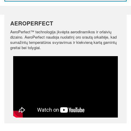
AEROPERFECT
AeroPerfect™ technologija įkvėpta aerodinamikos ir orlaivių
dizaino. AeroPerfect naudoja nuolatinį oro srautą orkaitėje, kad
sumažintų temperatūros svyravimus ir kiekvieną kartą gamintų
greitai bei tolygiai.