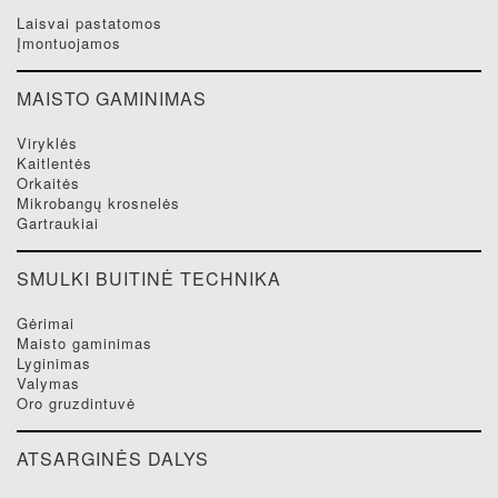
laisvai pastatomos
įmontuojamos
MAISTO GAMINIMAS
viryklės
kaitlentės
orkaitės
mikrobangų krosnelės
gartraukiai
SMULKI BUITINĖ TECHNIKA
gėrimai
maisto gaminimas
lyginimas
valymas
oro gruzdintuvė
ATSARGINĖS DALYS