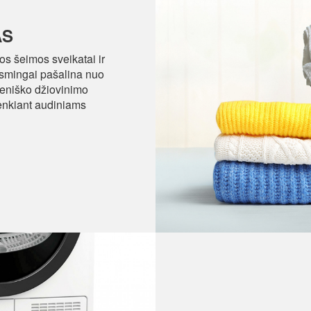
AS
os šeimos sveikatai ir
ksmingai pašalina nuo
ieniško džiovinimo
kenkiant audiniams