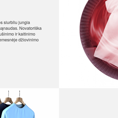
 siurbliu jungia
 sąnaudas. Novatoriška
ušinimo ir kaitinimo
 žemesnėje džiovinimo