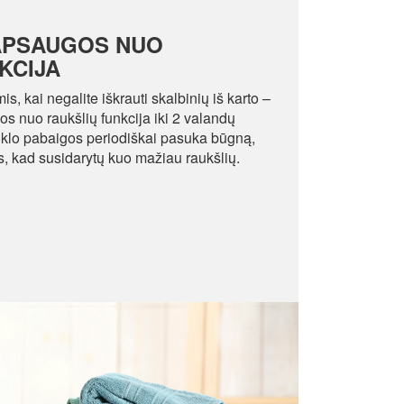
APSAUGOS NUO
KCIJA
is, kai negalite iškrauti skalbinių iš karto –
 nuo raukšlių funkcija iki 2 valandų
ciklo pabaigos periodiškai pasuka būgną,
s, kad susidarytų kuo mažiau raukšlių.