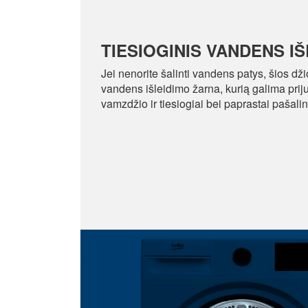
TIESIOGINIS VANDENS I
Jei nenorite šalinti vandens patys, šios dži
vandens išleidimo žarna, kurią galima priju
vamzdžio ir tiesiogiai bei paprastai pašalin