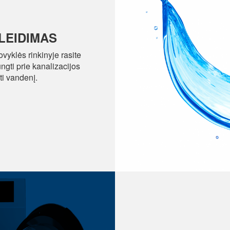
ŠLEIDIMAS
ovyklės rinkinyje rasite
ngti prie kanalizacijos
ti vandenį.