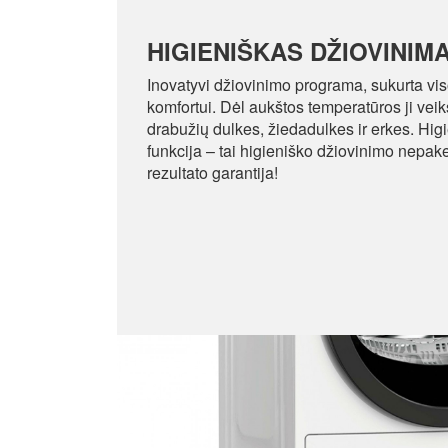
HIGIENIŠKAS DŽIOVINIM
Inovatyvi džiovinimo programa, sukurta vis
komfortui. Dėl aukštos temperatūros ji vei
drabužių dulkes, žiedadulkes ir erkes. Hig
funkcija – tai higieniško džiovinimo nepa
rezultato garantija!