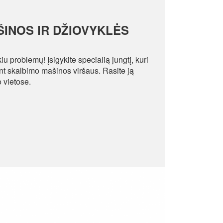
INOS IR DŽIOVYKLĖS
u problemų! Įsigykite specialią jungtį, kuri
i ant skalbimo mašinos viršaus. Rasite ją
 vietose.