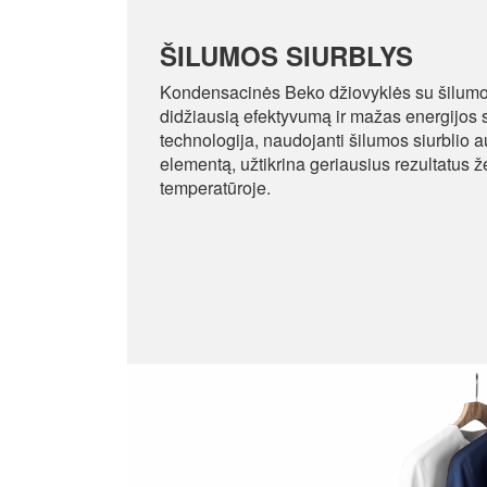
ŠILUMOS SIURBLYS
Kondensacinės Beko džiovyklės su šilumos
didžiausią efektyvumą ir mažas energijos
technologija, naudojanti šilumos siurblio a
elementą, užtikrina geriausius rezultatus
temperatūroje.