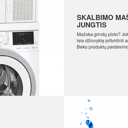
SKALBIMO MAŠ
JUNGTIS
Mažoka grindų ploto? Joki
leis džiovyklę pritvirtint
Beko produktų pardavimo