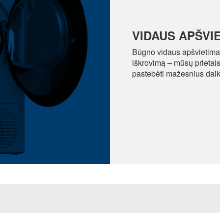
VIDAUS APŠVI
Būgno vidaus apšvietimas
iškrovimą – mūsų prietai
pastebėti mažesnius daiktu