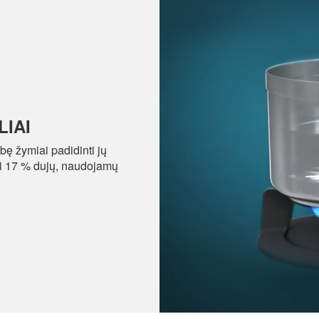
IAI
bę žymiai padidinti jų
iki 17 % dujų, naudojamų