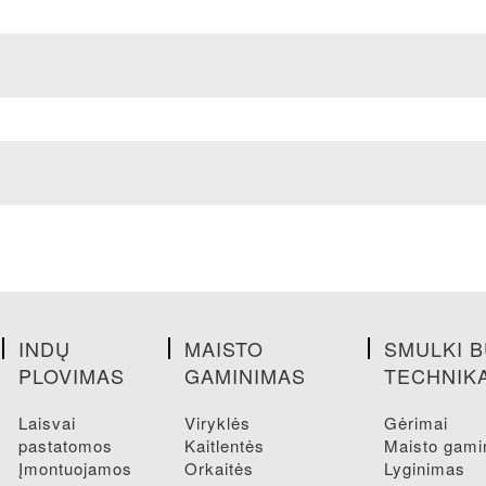
INDŲ
MAISTO
SMULKI B
PLOVIMAS
GAMINIMAS
TECHNIK
laisvai
viryklės
gėrimai
pastatomos
kaitlentės
maisto gam
įmontuojamos
orkaitės
lyginimas