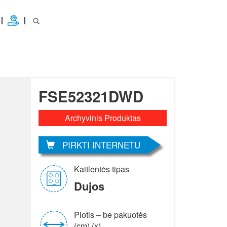
FSE52321DWD
Archyvinis Produktas
PIRKTI INTERNETU
Kaitlentės tipas
Dujos
Plotis – be pakuotės
(cm) (x)