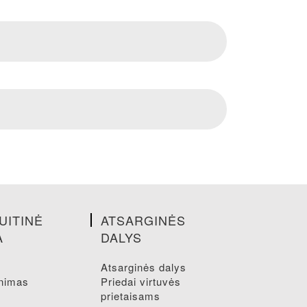
UITINĖ
ATSARGINĖS
A
DALYS
atsarginės dalys
inimas
priedai virtuvės
prietaisams