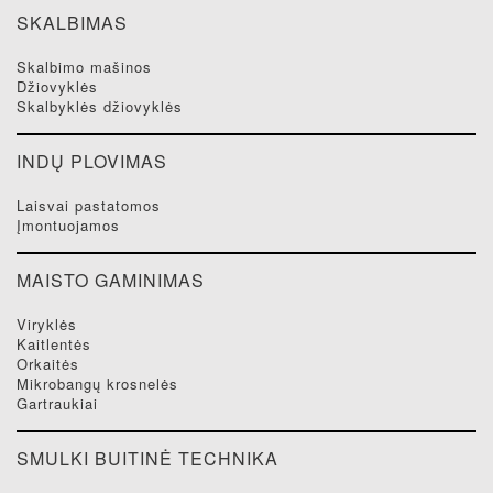
SKALBIMAS
skalbimo mašinos
džiovyklės
skalbyklės džiovyklės
INDŲ PLOVIMAS
laisvai pastatomos
įmontuojamos
MAISTO GAMINIMAS
viryklės
kaitlentės
orkaitės
mikrobangų krosnelės
gartraukiai
SMULKI BUITINĖ TECHNIKA