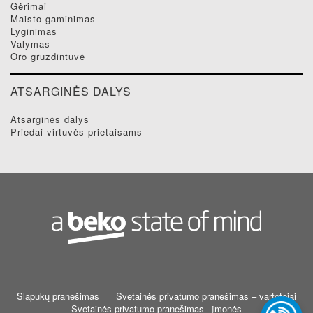
gėrimai
maisto gaminimas
lyginimas
valymas
oro gruzdintuvė
ATSARGINĖS DALYS
atsarginės dalys
priedai virtuvės prietaisams
Slapukų pranešimas
Svetainės privatumo pranešimas – vartotojai
Svetainės privatumo pranešimas– įmonės