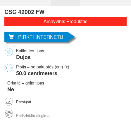
CSG 42002 FW
Archyvinis Produktas
PIRKTI INTERNETU
Kaitlentės tipas
Dujos
Plotis – be pakuotės (cm) (x)
50.0 centimeters
Orkaitė – grilio tipas
Ne
Parsiųsti
Patikrinkite diegimą