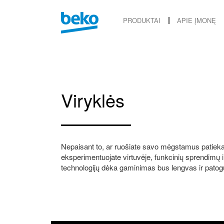
PRODUKTAI
APIE ĮMONĘ
Viryklės
Nepaisant to, ar ruošiate savo mėgstamus patieka
eksperimentuojate virtuvėje, funkcinių sprendimų ir
technologijų dėka gaminimas bus lengvas ir patog