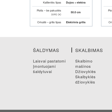
Kaitlentės tipas
Dujos + elektra
Plotis – be pakuotės
Plo
50.0 cm
(cm) (x)
Orkaitė – grilio tipas
Ork
Elektrinis grilis
ŠALDYMAS
SKALBIMAS
laisvai pastatomi
skalbimo
įmontuojami
mašinos
šaldytuvai
džiovyklės
skalbyklės
džiovyklės