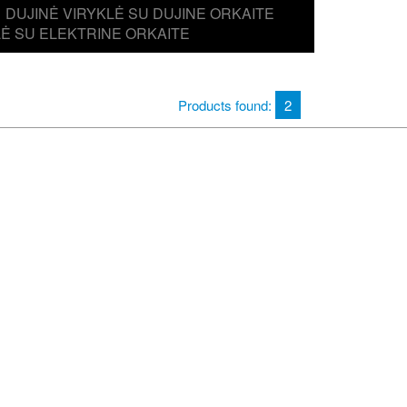
DUJINĖ VIRYKLĖ SU DUJINE ORKAITE
LĖ SU ELEKTRINE ORKAITE
Products found:
2