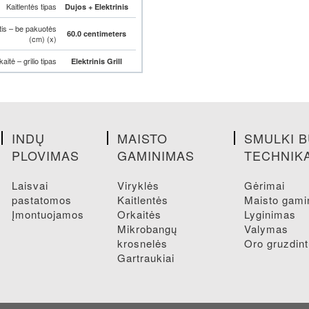
Kaitlentės tipas
Dujos + Elektrinis
tis – be pakuotės
60.0 centimeters
(cm) (x)
aitė – grilio tipas
Elektrinis Grill
INDŲ
MAISTO
SMULKI B
PLOVIMAS
GAMINIMAS
TECHNIK
laisvai
viryklės
gėrimai
pastatomos
kaitlentės
maisto gam
įmontuojamos
orkaitės
lyginimas
mikrobangų
valymas
krosnelės
oro gruzdin
gartraukiai