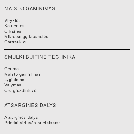
MAISTO GAMINIMAS
viryklės
kaitlentės
orkaitės
mikrobangų krosnelės
gartraukiai
SMULKI BUITINĖ TECHNIKA
gėrimai
maisto gaminimas
lyginimas
valymas
oro gruzdintuvė
ATSARGINĖS DALYS
atsarginės dalys
priedai virtuvės prietaisams