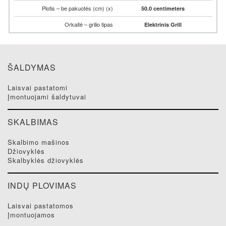
Plotis – be pakuotės (cm) (x)
50.0 centimeters
Orkaitė – grilio tipas
Elektrinis Grill
ŠALDYMAS
laisvai pastatomi
įmontuojami šaldytuvai
SKALBIMAS
skalbimo mašinos
džiovyklės
skalbyklės džiovyklės
INDŲ PLOVIMAS
laisvai pastatomos
įmontuojamos