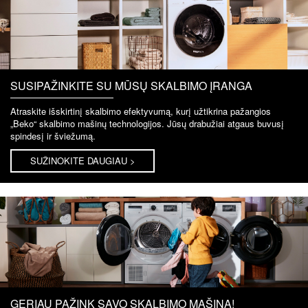
SUSIPAŽINKITE SU MŪSŲ SKALBIMO ĮRANGA
Atraskite išskirtinį skalbimo efektyvumą, kurį užtikrina pažangios
„Beko“ skalbimo mašinų technologijos. Jūsų drabužiai atgaus buvusį
spindesį ir šviežumą.
SUŽINOKITE DAUGIAU >
GERIAU PAŽINK SAVO SKALBIMO MAŠINĄ!