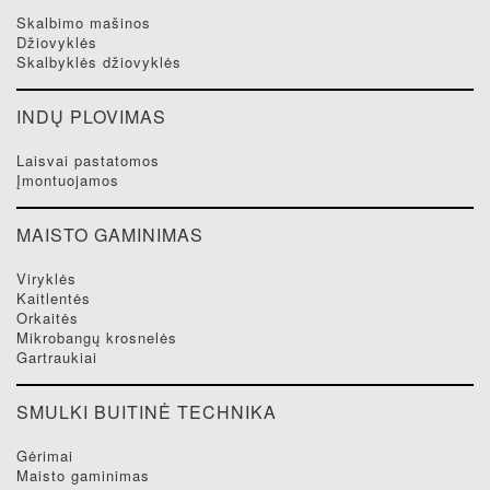
skalbimo mašinos
džiovyklės
skalbyklės džiovyklės
INDŲ PLOVIMAS
laisvai pastatomos
įmontuojamos
MAISTO GAMINIMAS
viryklės
kaitlentės
orkaitės
mikrobangų krosnelės
gartraukiai
SMULKI BUITINĖ TECHNIKA
gėrimai
maisto gaminimas