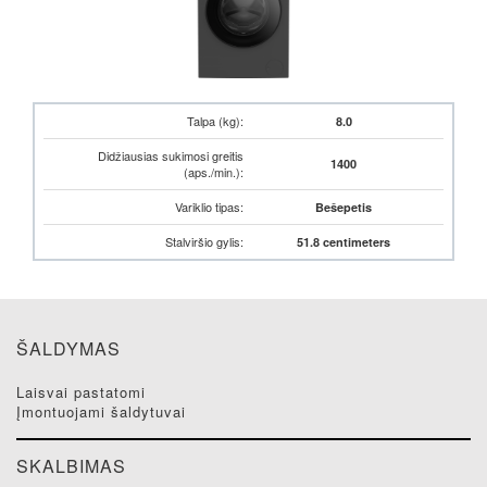
Talpa (kg):
8.0
Didžiausias sukimosi greitis
1400
(aps./min.):
Variklio tipas:
Bešepetis
Stalviršio gylis:
51.8 centimeters
ŠALDYMAS
laisvai pastatomi
įmontuojami šaldytuvai
SKALBIMAS